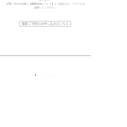
おります。
お問い合わせ内容に【撮影利用について】とご記入の上、フォームを
送信してください。
撮影ご予約のお申し込みはこちら
ubusuna
～ウブスナ～
兵庫県淡路市生穂2495番地