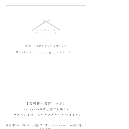
隣接する住居がございませんので
周りを気にすることなくお過ごしいただけます。
【貸別荘×撮影ロケ地】
-ubusunaの貸別荘で撮影を-
ハウススタジオとしてもご利用いただけます。
撮影利用のご予約は、お電話又は問い合わせフォームから受け付けて